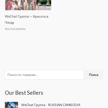
WeChat Группа — Красота в
Чэнду
WeChat группы
И
Поиск
с
к
Our Best Sellers
а
т
WeChat Группа - RUSSIAN CAMBODIA
ь