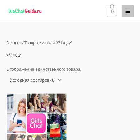
Перейти
Глав
0
к
содержимому
меню
Главная
/ Товары с меткой “#Чэнду”
#Чэнду
Отображение единственного товара